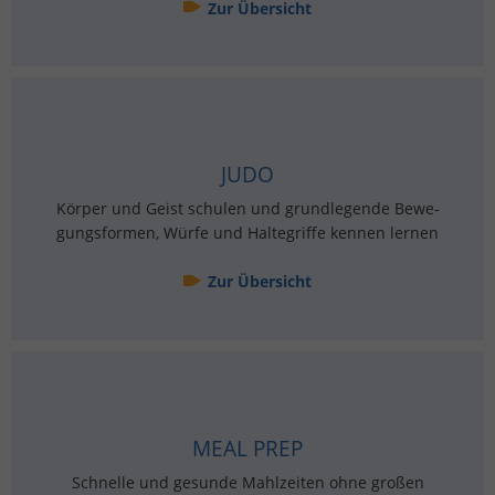
Zur Über­sicht
JUDO
Kör­per und Geist schu­len und grund­le­gen­de Be­we­
gungs­for­men, Würfe und Hal­te­grif­fe ken­nen ler­nen
Zur Über­sicht
MEAL PREP
Schnel­le und ge­sun­de Mahl­zei­ten ohne gro­ßen