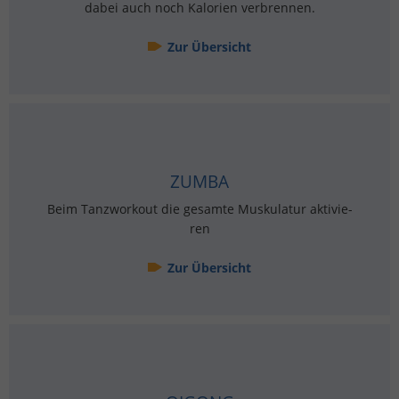
dabei auch noch Ka­lo­ri­en ver­bren­nen.
Zur Über­sicht
ZUMBA
Beim Tanz­work­out die ge­sam­te Mus­ku­la­tur ak­ti­vie­
ren
Zur Über­sicht