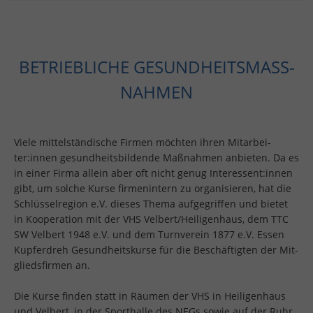
BE­TRIEB­LI­CHE GE­SUND­HEITS­MASS­N
AH­MEN
Viele mit­tel­stän­di­sche Fir­men möch­ten ihren Mit­ar­bei­
ter:innen ge­sund­heits­bil­den­de Maß­nah­men an­bie­ten. Da es
in einer Firma al­lein aber oft nicht genug In­ter­es­sent:innen
gibt, um sol­che Kurse fir­men­in­tern zu or­ga­ni­sie­ren, hat die
Schlüs­sel­re­gi­on e.V. die­ses Thema auf­ge­grif­fen und bie­tet
in Ko­ope­ra­ti­on mit der VHS Vel­bert/Hei­li­gen­haus, dem TTC
SW Vel­bert 1948 e.V. und dem Turn­ver­ein 1877 e.V. Essen
Kup­fer­dreh Ge­sund­heits­kur­se für die Be­schäf­tig­ten der Mit­
glieds­fir­men an.
Die Kurse fin­den statt in Räu­men der VHS in Hei­li­gen­haus
und Vel­bert, in der Sport­hal­le des NEGs sowie auf der Ruhr.