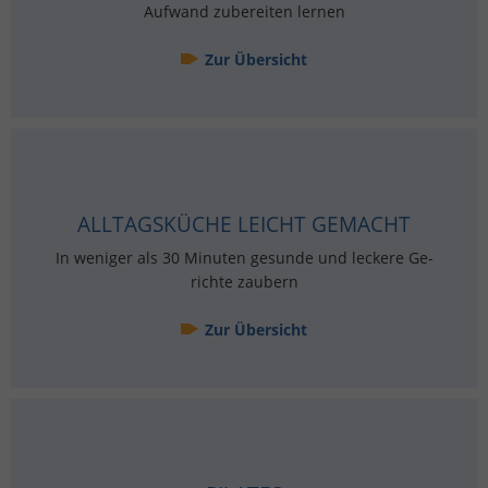
Auf­wand zu­be­rei­ten ler­nen
Zur Über­sicht
ALL­TAGS­KÜ­CHE LEICHT GE­MACHT
In we­ni­ger als 30 Mi­nu­ten ge­sun­de und le­cke­re Ge­
rich­te zau­bern
Zur Über­sicht