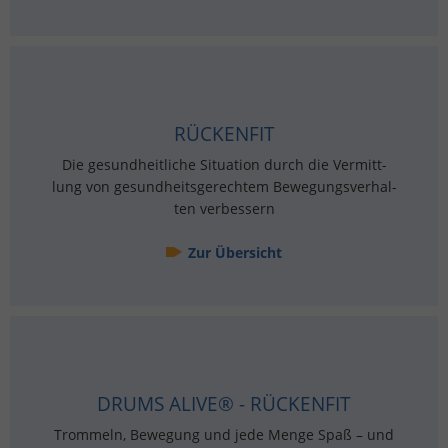
RÜ­CKEN­FIT
Die ge­sund­heit­li­che Si­tua­ti­on durch die Ver­mitt­
lung von ge­sund­heits­ge­rech­tem Be­we­gungs­ver­hal­
ten ver­bes­sern
Zur Über­sicht
DRUMS ALIVE® - RÜ­CKEN­FIT
Trom­meln, Be­we­gung und jede Menge Spaß – und