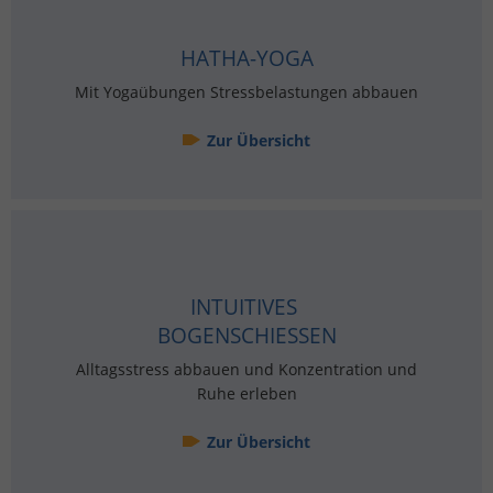
HATHA-YOGA
Mit Yo­ga­übun­gen Stress­be­las­tun­gen ab­bau­en
Zur Über­sicht
IN­TUI­TI­VES
BO­GEN­SCHIE­SSEN
All­tags­stress ab­bau­en und Kon­zen­tra­ti­on und
Ruhe er­le­ben
Zur Über­sicht