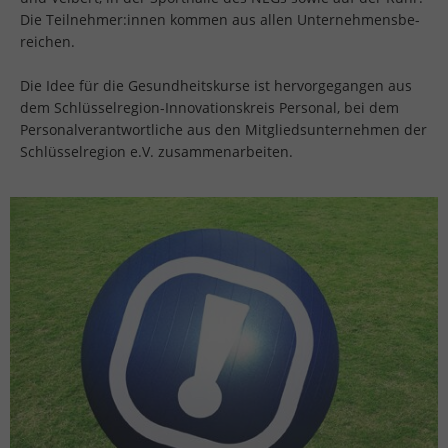
Die Teil­neh­mer:innen kom­men aus allen Un­ter­neh­mens­be­
rei­chen.
Die Idee für die Ge­sund­heits­kur­se ist her­vor­ge­gan­gen aus
dem Schlüs­sel­re­gi­on-In­no­va­ti­ons­kreis Per­so­nal, bei dem
Per­so­nal­ver­ant­wort­li­che aus den Mit­glieds­un­ter­neh­men der
Schlüs­sel­re­gi­on e.V. zu­sam­men­ar­bei­ten.