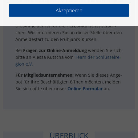
Die Schlüs­sel­re­gi­on e.V. bie­tet für die Be­schäf­tig­ten
ihrer Mit­glieds­fir­men Ge­sund­heits­kur­se an. Hier
Akzeptieren
sind alle Kurse für Früh­jahr 2026 zu sehen.
Die An­mel­de­frist für die Herbst-Kurse ist ver­stri­
chen. Wir in­for­mie­ren Sie an die­ser Stel­le über den
An­mel­de­start zu den Früh­jahrs-Kur­sen.
Bei
Fra­gen zur On­line-An­mel­dung
wen­den Sie sich
bitte an Ales­sa Kut­scha vom
Team der Schlüs­sel­re­
gi­on e.V.
Für Mit­glieds­un­ter­neh­men:
Wenn Sie die­ses An­ge­
bot für Ihre Be­schäf­tig­ten öff­nen möch­ten, mel­den
Sie sich bitte über unser
On­line-For­mu­lar
an.
ÜBER­BLICK