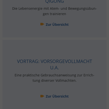
QI­GONG
Die Le­bens­en­er­gie mit Atem- und Be­we­gungs­übun­
gen trai­nie­ren
Zur Über­sicht
VOR­TRAG: VOR­SOR­GE­VOLL­MACHT
U.A.
Eine prak­ti­sche Ge­brauchs­an­wei­sung zur Er­rich­
tung di­ver­ser Voll­mach­ten.
Zur Über­sicht