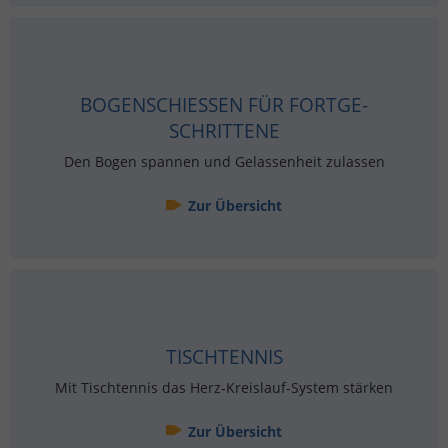
BO­GEN­SCHIE­SSEN FÜR FORT­GE­S
CHRIT­TE­NE
Den Bogen span­nen und Ge­las­sen­heit zu­las­sen
Zur Über­sicht
TISCH­TEN­NIS
Mit Tisch­ten­nis das Herz-Kreis­lauf-Sys­tem stär­ken
Zur Über­sicht