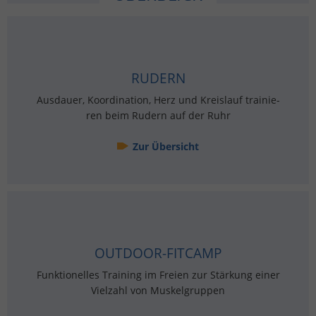
RU­DERN
Aus­dau­er, Ko­or­di­na­ti­on, Herz und Kreis­lauf trai­nie­
ren beim Ru­dern auf der Ruhr
Zur Über­sicht
OUT­DOOR-FIT­CAMP
Funk­tio­nel­les Trai­ning im Frei­en zur Stär­kung einer
Viel­zahl von Mus­kel­grup­pen