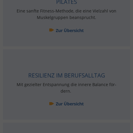
PI­LA­TES
Eine sanf­te Fit­ness-Me­tho­de, die eine Viel­zahl von
Mus­kel­grup­pen be­an­sprucht.
Zur Über­sicht
RESI­LI­ENZ IM BE­RUFS­ALL­TAG
Mit ge­ziel­ter Ent­span­nung die in­ne­re Ba­lan­ce för­
dern.
Zur Über­sicht