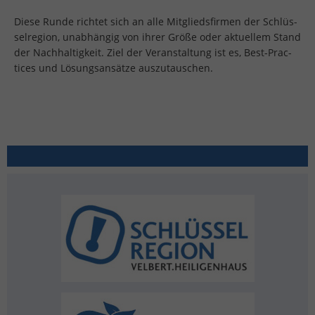
Diese Runde rich­tet sich an alle Mit­glieds­fir­men der Schlüs­
sel­re­gi­on, un­ab­hän­gig von ihrer Größe oder ak­tu­el­lem Stand
der Nach­hal­tig­keit. Ziel der Ver­an­stal­tung ist es, Best-Prac­
tices und Lö­sungs­an­sät­ze aus­zu­tau­schen.