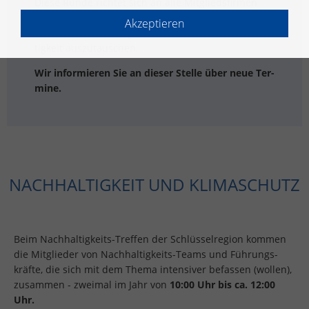
Diese Runde rich­tet sich an alle Mit­glieds­fir­men
der Schlüs­sel­re­gi­on. Ziel der Tref­fen ist es, Best-
Akzeptieren
Prac­tices und Lö­sungs­an­sät­ze im Be­reich Nach­hal­
tig­keit aus­zu­tau­schen.
Wir in­for­mie­ren Sie an die­ser Stel­le über neue Ter­
mi­ne.
NACH­HAL­TIG­KEIT UND KLI­MA­SCHUTZ
Beim Nach­hal­tig­keits-Tref­fen der Schlüs­sel­re­gi­on kom­men
die Mit­glie­der von Nach­hal­tig­keits-Teams und Füh­rungs­
kräf­te, die sich mit dem Thema in­ten­si­ver be­fas­sen (wol­len),
zu­sam­men - zwei­mal im Jahr von
10:00 Uhr bis ca. 12:00
Uhr.