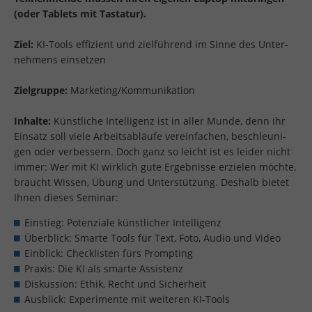
(oder Ta­blets mit Tas­ta­tur).
Ziel:
KI-Tools ef­fi­zi­ent und ziel­füh­rend im Sinne des Un­ter­
neh­mens ein­set­zen
Ziel­grup­pe:
Mar­ke­ting/Kom­mu­ni­ka­ti­on
In­hal­te:
Künst­li­che In­tel­li­genz ist in aller Munde, denn ihr
Ein­satz soll viele Ar­beits­ab­läu­fe ver­ein­fa­chen, be­schleu­ni­
gen oder ver­bes­sern. Doch ganz so leicht ist es lei­der nicht
immer: Wer mit KI wirk­lich gute Er­geb­nis­se er­zie­len möch­te,
braucht Wis­sen, Übung und Un­ter­stüt­zung. Des­halb bie­tet
Ihnen die­ses Se­mi­nar:
Ein­stieg: Po­ten­zia­le künst­li­cher In­tel­li­genz
Über­blick: Smar­te Tools für Text, Foto, Audio und Video
Ein­blick: Check­lis­ten fürs Promp­t­ing
Pra­xis: Die KI als smar­te As­sis­tenz
Dis­kus­si­on: Ethik, Recht und Si­cher­heit
Aus­blick: Ex­pe­ri­men­te mit wei­te­ren KI-Tools