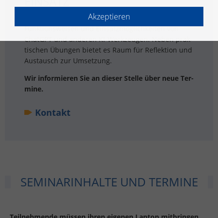
EIN­SATZ
Akzeptieren
Die­ses ganz­tä­gi­ge Se­mi­nar gibt Ein­bli­cke in die
Funk­ti­ons­wei­sen und Ein­satz­mög­lich­kei­ten von
ChatGPT und an­de­ren KI-Werk­zeu­gen. Neben prak­
ti­schen Übun­gen bie­tet es Raum für Re­flek­ti­on und
Aus­tausch zur Um­set­zung.
Wir in­for­mie­ren Sie an die­ser Stel­le über neue Ter­
mi­ne.
Kon­takt
SE­MI­NAR­IN­HAL­TE UND TER­MI­NE
Teil­neh­men­de müs­sen ihren ei­ge­nen Lap­top mit­brin­gen