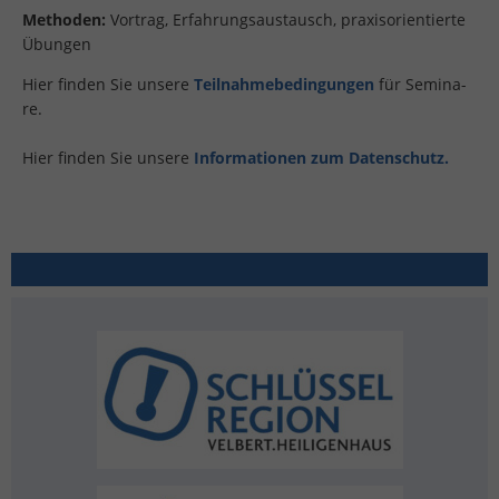
Me­tho­den:
Vor­trag, Er­fah­rungs­aus­tausch, pra­xis­ori­en­tier­te
Übun­gen
Hier fin­den Sie un­se­re
Teil­nah­me­be­din­gun­gen
für Se­mi­na­
re.
Hier fin­den Sie un­se­re
In­for­ma­tio­nen zum Da­ten­schutz.