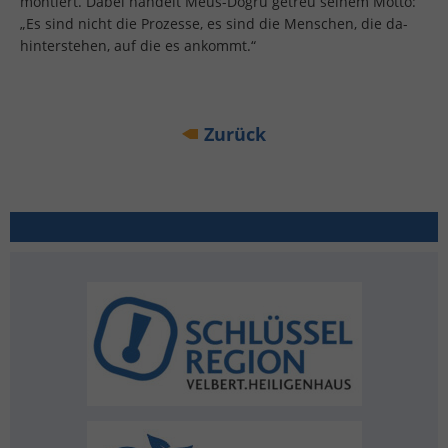
mon­tiert. Dabei han­delt Meus-Dogru ge­treu sei­nem Motto:
„Es sind nicht die Pro­zes­se, es sind die Men­schen, die da­
hin­ter­ste­hen, auf die es an­kommt.“
Zu­rück