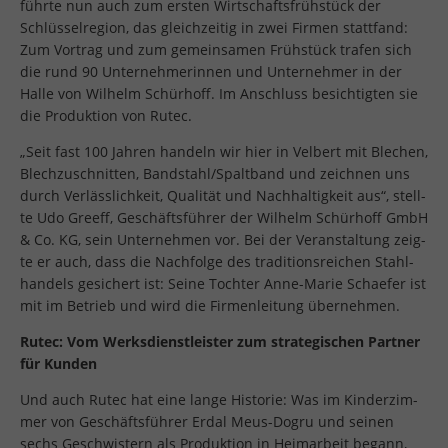
führ­te nun auch zum ers­ten Wirt­schafts­früh­stück der
Schlüs­sel­re­gi­on, das gleich­zei­tig in zwei Fir­men statt­fand:
Zum Vor­trag und zum ge­mein­sa­men Früh­stück tra­fen sich
die rund 90 Un­ter­neh­me­rin­nen und Un­ter­neh­mer in der
Halle von Wil­helm Schür­hoff. Im An­schluss be­sich­tig­ten sie
die Pro­duk­ti­on von Rutec.
„Seit fast 100 Jah­ren han­deln wir hier in Vel­bert mit Ble­chen,
Blech­zu­schnit­ten, Band­stahl/Spalt­band und zeich­nen uns
durch Ver­läss­lich­keit, Qua­li­tät und Nach­hal­tig­keit aus“, stell­
te Udo Greeff, Ge­schäfts­füh­rer der Wil­helm Schür­hoff GmbH
& Co. KG, sein Un­ter­neh­men vor. Bei der Ver­an­stal­tung zeig­
te er auch, dass die Nach­fol­ge des tra­di­ti­ons­rei­chen Stahl­
han­dels ge­si­chert ist: Seine Toch­ter Anne-Marie Schae­fer ist
mit im Be­trieb und wird die Fir­men­lei­tung über­neh­men.
Rutec: Vom Werks­dienst­leis­ter zum stra­te­gi­schen Part­ner
für Kun­den
Und auch Rutec hat eine lange His­to­rie: Was im Kin­der­zim­
mer von Ge­schäfts­füh­rer Erdal Meus-Dogru und sei­nen
sechs Ge­schwis­tern als Pro­duk­ti­on in Heim­ar­beit be­gann,