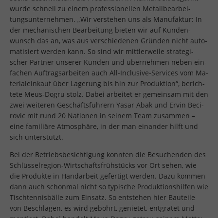
wurde schnell zu einem pro­fes­sio­nel­len Me­tall­be­ar­bei­
tungs­un­ter­neh­men. „Wir ver­ste­hen uns als Ma­nu­fak­tur: In
der me­cha­ni­schen Be­ar­bei­tung bie­ten wir auf Kun­den­
wunsch das an, was aus ver­schie­de­nen Grün­den nicht au­to­
ma­ti­siert wer­den kann. So sind wir mitt­ler­wei­le stra­te­gi­
scher Part­ner un­se­rer Kun­den und über­neh­men neben ein­
fa­chen Auf­trags­ar­bei­ten auch All-In­clu­si­ve-Ser­vices vom Ma­
te­ri­al­ein­kauf über La­ge­rung bis hin zur Pro­duk­ti­on“, be­rich­
te­te Meus-Dogru stolz. Dabei ar­bei­tet er ge­mein­sam mit den
zwei wei­te­ren Ge­schäfts­füh­rern Yasar Abak und Ervin Be­ci­
ro­vic mit rund 20 Na­tio­nen in sei­nem Team zu­sam­men –
eine fa­mi­liä­re At­mo­sphä­re, in der man ein­an­der hilft und
sich un­ter­stützt.
Bei der Be­triebs­be­sich­ti­gung konn­ten die Be­su­chen­den des
Schlüs­sel­re­gi­on-Wirt­schafts­früh­stücks vor Ort sehen, wie
die Pro­duk­te in Hand­ar­beit ge­fer­tigt wer­den. Dazu kom­men
dann auch schon­mal nicht so ty­pi­sche Pro­duk­ti­ons­hil­fen wie
Tisch­ten­nis­bäl­le zum Ein­satz. So ent­ste­hen hier Bau­tei­le
von Be­schlä­gen, es wird ge­bohrt, ge­nie­tet, ent­gra­tet und