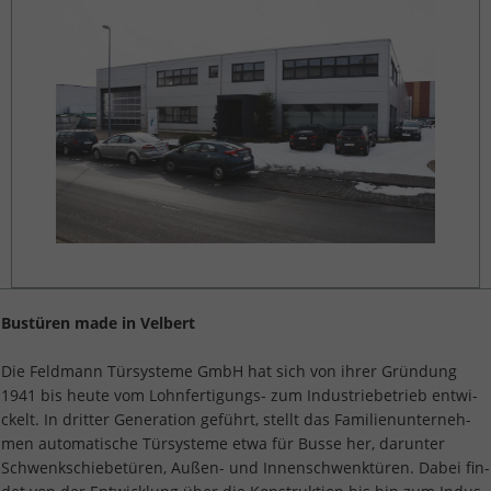
Bus­tü­ren made in Vel­bert
Die Feld­mann Tür­sys­te­me GmbH hat sich von ihrer Grün­dung
1941 bis heute vom Lohn­fer­ti­gungs- zum In­dus­trie­be­trieb ent­wi­
ckelt. In drit­ter Ge­ne­ra­ti­on ge­führt, stellt das Fa­mi­li­en­un­ter­neh­
men au­to­ma­ti­sche Tür­sys­te­me etwa für Busse her, dar­un­ter
Schwenk­schie­be­tü­ren, Außen- und In­nen­schwenk­tü­ren. Dabei fin­