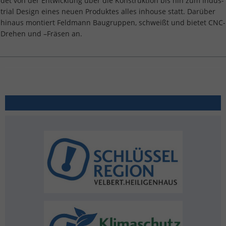
det von der Ent­wick­lung über die Kon­struk­ti­on bis hin zum In­dus­
tri­al De­sign eines neuen Pro­duk­tes alles in­hou­se statt. Dar­über
hin­aus mon­tiert Feld­mann Bau­grup­pen, schweißt und bie­tet CNC-
Dre­hen und –Frä­sen an.