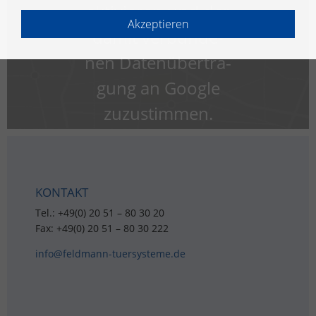
ak­ti­vie­ren und der
Akzeptieren
damit ver­bun­de­
nen Da­ten­über­tra­
gung an Goog­le
zu­zu­stim­men.
KON­TAKT
Tel.: +49(0) 20 51 – 80 30 20
Fax: +49(0) 20 51 – 80 30 222
info@​feldmann-​tuersysteme.​de