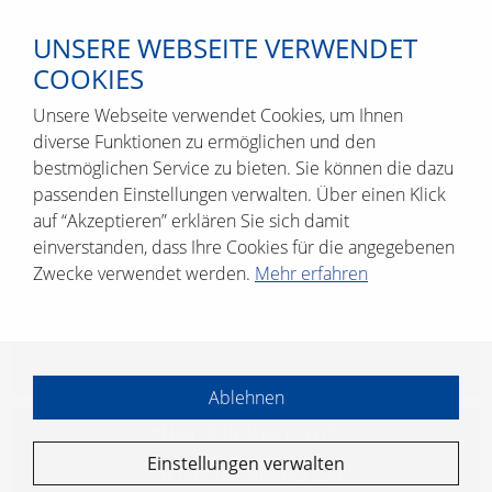
UNSERE WEBSEITE VERWENDET
COOKIES
Unsere Webseite verwendet Cookies, um Ihnen
diverse Funktionen zu ermöglichen und den
bestmöglichen Service zu bieten. Sie können die dazu
passenden Einstellungen verwalten. Über einen Klick
FELD­MANN TÜR­SYS­TE­ME GMBH
auf “Akzeptieren” erklären Sie sich damit
Kon­rad-Zuse-Stra­ße 3
einverstanden, dass Ihre Cookies für die angegebenen
42551 Vel­bert
Zwecke verwendet werden.
Mehr erfahren
www.​feldmann-​tuersysteme.​de
Ablehnen
Hier kli­cken, um
Einstellungen verwalten
Goog­le Maps zu