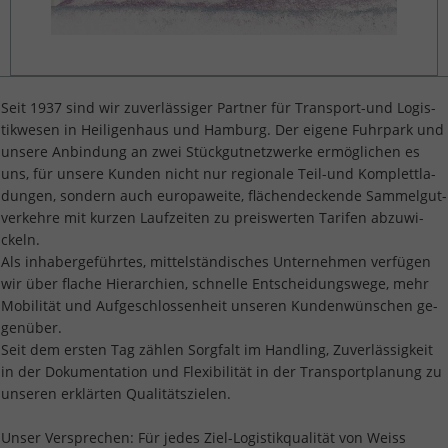
Seit 1937 sind wir zu­ver­läs­si­ger Part­ner für Trans­port-und Lo­gis­
tik­we­sen in Hei­li­gen­haus und Ham­burg. Der ei­ge­ne Fuhr­park und
un­se­re An­bin­dung an zwei Stück­gut­netz­wer­ke er­mög­li­chen es
uns, für un­se­re Kun­den nicht nur re­gio­na­le Teil-und Kom­plett­la­
dun­gen, son­dern auch eu­ro­pa­wei­te, flä­chen­de­cken­de Sam­mel­gut­
ver­keh­re mit kur­zen Lauf­zei­ten zu preis­wer­ten Ta­ri­fen ab­zu­wi­
ckeln.
Als in­ha­ber­ge­führ­tes, mit­tel­stän­di­sches Un­ter­neh­men ver­fü­gen
wir über fla­che Hier­ar­chi­en, schnel­le Ent­schei­dungs­we­ge, mehr
Mo­bi­li­tät und Auf­ge­schlos­sen­heit un­se­ren Kun­den­wün­schen ge­
gen­über.
Seit dem ers­ten Tag zäh­len Sorg­falt im Hand­ling, Zu­ver­läs­sig­keit
in der Do­ku­men­ta­ti­on und Fle­xi­bi­li­tät in der Trans­port­pla­nung zu
un­se­ren er­klär­ten Qua­li­täts­zie­len.
Unser Ver­spre­chen: Für jedes Ziel-Lo­gis­ti­k­qua­li­tät von Weiss