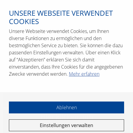
UNSERE WEBSEITE VERWENDET
COOKIES
Unsere Webseite verwendet Cookies, um Ihnen
diverse Funktionen zu ermöglichen und den
bestmöglichen Service zu bieten. Sie können die dazu
passenden Einstellungen verwalten. Über einen Klick
ERICH WEISS LO­GIS­TIK GMBH & CO. KG
auf “Akzeptieren” erklären Sie sich damit
Hum­boldt­str. 1-3
einverstanden, dass Ihre Cookies für die angegebenen
42579 Hei­li­gen­haus
Zwecke verwendet werden.
Mehr erfahren
www.​spedition-​weiss.​de
Ablehnen
Hier kli­cken, um
Einstellungen verwalten
Goog­le Maps zu