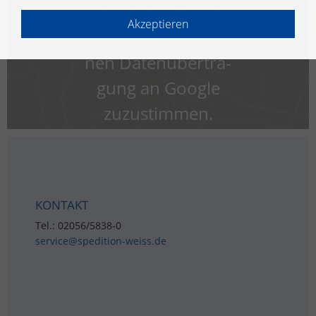
ak­ti­vie­ren und der
Akzeptieren
damit ver­bun­de­
nen Da­ten­über­tra­
gung an Goog­le
zu­zu­stim­men.
KON­TAKT
Tel.: 02056/5838-0
ser­vice@​spedition-​weiss.​de